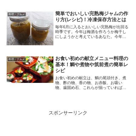
者でも簡単に作ることができます。そこ
で今回は初心者の方でも簡単にできる梅
簡単でおいしい完熟梅ジャムの作
干しの作り方をご紹介して...
料理・グルメ
り方(レシピ)！冷凍保存方法とは
毎年6月に入るとおいしい完熟梅が出回る
時季です。今年は梅酒を作ろうか梅干し
にしようかと考えているあなた。今年は
ちょっと傷のある梅が余ったら、梅ジャ
ムを作ってみませんか？梅ジャムは市販
のものも十分美味しいですが、手作りの
梅ジャムは無添加で愛情...
お食い初めの献立メニュー料理の
料理・グルメ
基本！鯛や煮物や筑前煮の簡単レ
シピ
お食い初めの献立は、鯛の尾頭付き、煮
物、酢の物、香の物、お赤飯、お吸い
物、歯固め石、これらが揃っていれば正
式なお食い初めができます。でも鯛の尾
頭付きは高価ですし、その日にスーパー
などで取り扱っているか分かりません。
また煮物（筑前煮）をするほ...
スポンサーリンク