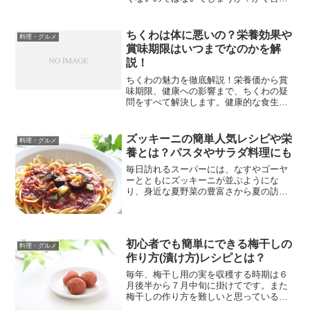
私も、以前カレー屋さんで食事中に友達
に聞かれて、カレーを食べる動きが止ま
ったという経験があります。実はらっき
ちくわは体に悪いの？栄養効果や
料理・グルメ
ょうの時期って、6月から...
賞味期限はいつまでなのかを解
説！
ちくわの魅力を徹底解説！栄養価から賞
味期限、健康への影響まで、ちくわの疑
問をすべて解決します。健康的な食生活
にちくわを取り入れましょう。
ズッキーニの簡単人気レシピや栄
料理・グルメ
養とは？パスタやサラダ料理にも
毎日訪れるスーパーには、なすやゴーヤ
ーとともにズッキーニが並ぶようにな
り、身近な夏野菜の豊富さから夏の訪れ
を感じます。そんな夏野菜の代表ともい
えるズッキーニですが、これってキュウ
リなの？カボチャなの？と敬遠している
方もいるようです。そこで今...
初心者でも簡単にできる梅干しの
料理・グルメ
作り方(漬け方)レシピとは？
毎年、梅干し用の実を収穫する時期は６
月後半から７月中旬に掛けてです。また
梅干しの作り方を難しいと思っている方
もいると思いますが、実は梅干しは初心