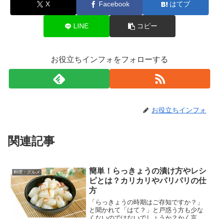
X
Facebook
はてブ
LINE
コピー
お役立ちインフォをフォローする
お役立ちインフォ
関連記事
簡単！らっきょうの漬け方やレシ
料理・グルメ
ピとは？カリカリやパリパリの仕
方
「らっきょうの時期はご存知ですか？」
と聞かれて「はて？」と戸惑う方も少な
くないのではないでしょうか？かく言う