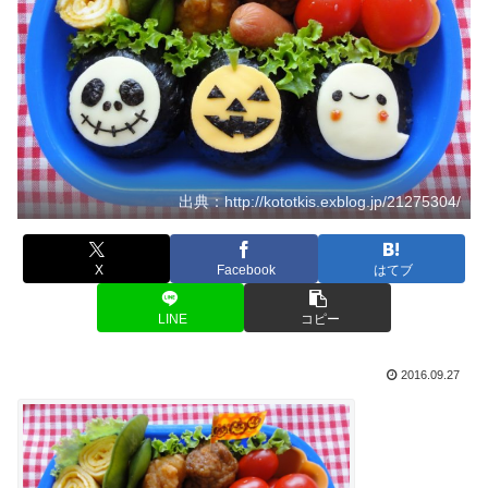
出典：http://kototkis.exblog.jp/21275304/
X
Facebook
はてブ
LINE
コピー
2016.09.27