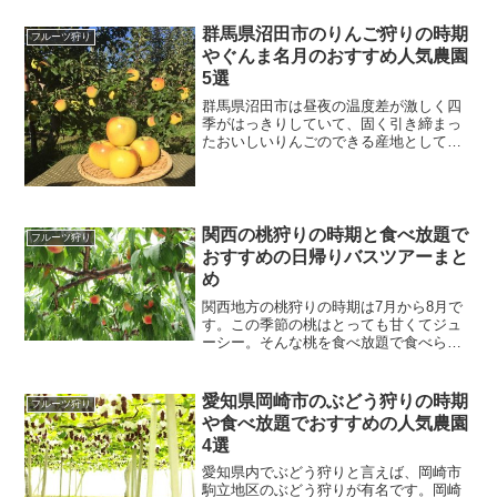
す。そんなりんごをお腹いっぱいに食べ
られる「りんご狩り」は、大人から子供
群馬県沼田市のりんご狩りの時期
フルーツ狩り
まで楽しめるということもあ...
やぐんま名月のおすすめ人気農園
5選
群馬県沼田市は昼夜の温度差が激しく四
季がはっきりしていて、固く引き締まっ
たおいしいりんごのできる産地として有
名です。また、りんごの新種開発にも力
を入れている地域で、1991年に品種登録
された「ぐんま名月」は希少価値の高い
りんごとして知られて...
関西の桃狩りの時期と食べ放題で
フルーツ狩り
おすすめの日帰りバスツアーまと
め
関西地方の桃狩りの時期は7月から8月で
す。この季節の桃はとっても甘くてジュ
ーシー。そんな桃を食べ放題で食べられ
る桃狩りは桃好きにはたまりませんよ
ね。そこで今回は、関西地方で桃狩りを
楽しめる日帰りバスツアー2016について
愛知県岡崎市のぶどう狩りの時期
フルーツ狩り
まとめてみました。関...
や食べ放題でおすすめの人気農園
4選
愛知県内でぶどう狩りと言えば、岡崎市
駒立地区のぶどう狩りが有名です。岡崎