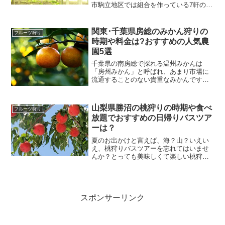
市駒立地区では組合を作っている7軒の農
家や、ほかにもぶどう農園があり、巨峰
やスチューベン、ハニーシードレスなど
のぶどう狩りを楽しめます。さらに各農
関東･千葉県房総のみかん狩りの
フルーツ狩り
園では、ぶどう狩りのほ...
時期や料金は?おすすめの人気農
園5選
千葉県の南房総で採れる温州みかんは
「房州みかん」と呼ばれ、あまり市場に
流通することのない貴重なみかんです。
温暖な気候の中で、太陽の光をたっぷり
浴びて育った房州みかんは、糖度が高く
てジューシー。甘さの中にもほどよい酸
山梨県勝沼の桃狩りの時期や食べ
フルーツ狩り
味があって、コクのある濃い...
放題でおすすめの日帰りバスツア
ーは？
夏のお出かけと言えば、海？山？いえい
え、桃狩りバスツアーを忘れてはいませ
んか？とっても美味しくて楽しい桃狩り
はお気楽にバスツアーで行くのがベタ
ー。マイカーで行くのもいいけど、バス
ツアーなら運転の心配もいらないし、ワ
イナリーで試飲しても問題な...
スポンサーリンク