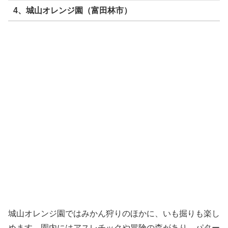
4、城山オレンジ園（富田林市）
城山オレンジ園ではみかん狩りのほかに、いも掘りも楽し
めます。園内にはアスレチックや冒険の森があり、パター