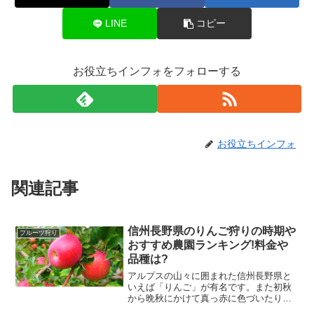
LINE
コピー
お役立ちインフォをフォローする
お役立ちインフォ
関連記事
信州長野県のりんご狩りの時期や
フルーツ狩り
おすすめ農園ランキング!料金や
品種は?
アルプスの山々に囲まれた信州長野県と
いえば「りんご」が有名です。また初秋
から晩秋にかけて真っ赤に色づいたりん
ごは甘みが増し、とてもジューシーで