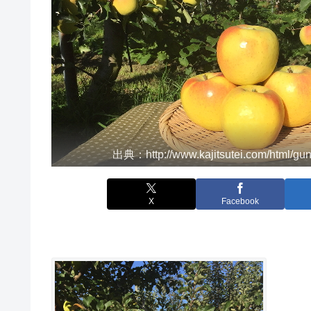
出典：http://www.kajitsutei.com/html/gu
X
Facebook