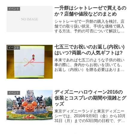
一升餅はシャトレーゼで買えるの
イベント
か？店舗や値段などのまとめ
シャトレーゼで一升餅の購入を検討。店
舗での取り扱い状況、手頃な価格で購入
する方法、予約の可否について解説しま
す。お子様の健やかな成長を願う一升餅
を見つけましょう。
七五三でお祝いのお返し(内祝い)
イベント
はいつ?両親への人気ギフトは?
本来であれば七五三のような子供の祝い
事の際に、身内からお祝いを頂いても、
お返し（内祝い）を贈る必要はありませ
ん。その理由としては、もともとは七五
三のお祝いのときに宴席を設けて身内が
集まり、みんなでその子の成長を祝うも
のだからです。しかし、最...
ディズニーハロウィーン2016の
イベント
仮装とコスプレの期間や混雑とグ
ッズ
東京ディズニーランドと東京ディズニー
シーでは、2016年9月9日（金）から10月
31日（月）までの53日間の日程で、ディ
ズニーハロウィーン2016が開催されま
す。ディズニーハロウィーンは、ディズ