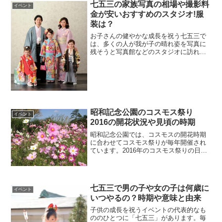
ニーの仲間やおばけのスターたちと楽し
七五三の家族写真の相場や撮影料
イベント
い音楽で盛...
金が安いおすすめのスタジオ!服
装は？
お子さんの健やかな成長を祝う七五三で
は、多くの人が我が子の晴れ姿を写真に
残そうと写真館などのスタジオに訪れま
す。また、七五三ではお子さんだけの写
真のほかに、兄弟や両親と一緒に写る家
族写真を撮ってもらうのも記念になって
いいですね。さらに、家族...
昭和記念公園のコスモス祭り
イベント
2016の開花状況や見頃の時期
昭和記念公園では、コスモスの開花時期
に合わせてコスモス祭りが毎年開催され
ています。2016年のコスモス祭りの日程
は9月24日（土）から11月3日（木・祝）
までとなっています。昭和記念公園の総
面積20,000㎡の敷地に550万本のコスモス
が咲...
七五三で男の子や女の子は何歳に
イベント
いつやるの？時期や意味と由来
子供の成長を祝うイベントの代表的なも
ののひとつに「七五三」があります。毎